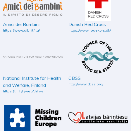
Amici dei Bambini
Danish Red Cross
https://www.aibi.it/ita/
https://www.rodekors.dk/
National Institute for Health
CBSS
http://www.cbss.org/
and Welfare, Finland
https://thl.fi/fi/web/thlfi-en