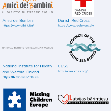
Amici dei Bambini
Danish Red Cross
https://www.aibi.it/ita/
https://www.rodekors.dk/
National Institute for Health
CBSS
http://www.cbss.org/
and Welfare, Finland
https://thl.fi/fi/web/thlfi-en