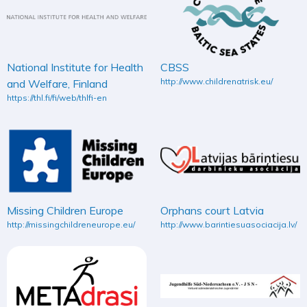
National Institute for Health
CBSS
http://www.childrenatrisk.eu/
and Welfare, Finland
https://thl.fi/fi/web/thlfi-en
Missing Children Europe
Orphans court Latvia
http://missingchildreneurope.eu/
http://www.barintiesuasociacija.lv/