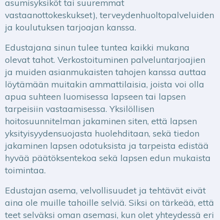
asumisyksiköt tai suuremmat
vastaanottokeskukset), terveydenhuoltopalveluiden
ja koulutuksen tarjoajan kanssa.
Edustajana sinun tulee tuntea kaikki mukana
olevat tahot. Verkostoituminen palveluntarjoajien
ja muiden asianmukaisten tahojen kanssa auttaa
löytämään muitakin ammattilaisia, joista voi olla
apua suhteen luomisessa lapseen tai lapsen
tarpeisiin vastaamisessa. Yksilöllisen
hoitosuunnitelman jakaminen siten, että lapsen
yksityisyydensuojasta huolehditaan, sekä tiedon
jakaminen lapsen odotuksista ja tarpeista edistää
hyvää päätöksentekoa sekä lapsen edun mukaista
toimintaa.
Edustajan asema, velvollisuudet ja tehtävät eivät
aina ole muille tahoille selviä. Siksi on tärkeää, että
teet selväksi oman asemasi, kun olet yhteydessä eri