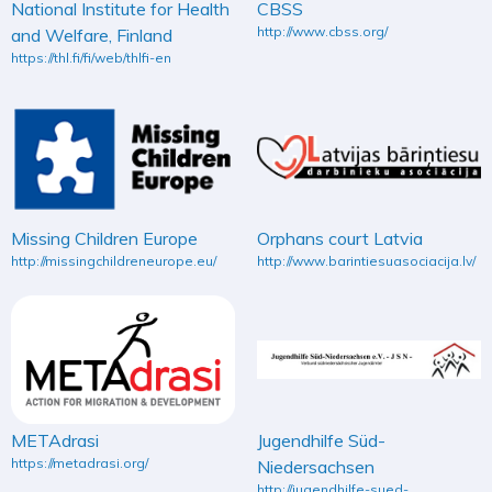
National Institute for Health
CBSS
http://www.cbss.org/
and Welfare, Finland
https://thl.fi/fi/web/thlfi-en
Missing Children Europe
Orphans court Latvia
http://missingchildreneurope.eu/
http://www.barintiesuasociacija.lv/
METAdrasi
Jugendhilfe Süd-
https://metadrasi.org/
Niedersachsen
http://jugendhilfe-sued-