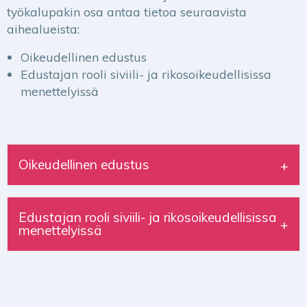
työkalupakin osa antaa tietoa seuraavista
aihealueista:
Oikeudellinen edustus
Edustajan rooli siviili- ja rikosoikeudellisissa
menettelyissä
Oikeudellinen edustus
Edustajan rooli siviili- ja rikosoikeudellisissa
menettelyissä