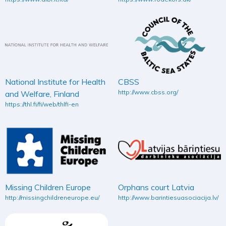
National Institute for Health
CBSS
http://www.cbss.org/
and Welfare, Finland
https://thl.fi/fi/web/thlfi-en
Missing Children Europe
Orphans court Latvia
http://missingchildreneurope.eu/
http://www.barintiesuasociacija.lv/